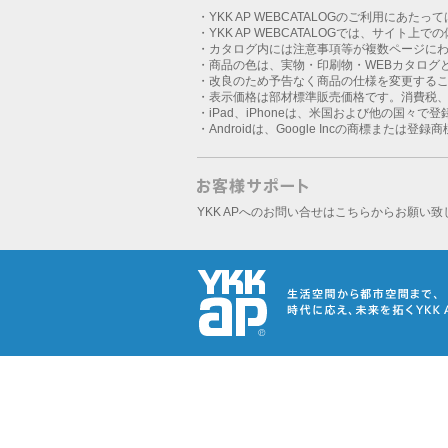
・YKK AP WEBCATALOGのご利用にあたっ
・YKK AP WEBCATALOGでは、サイト上
・カタログ内には注意事項等が複数ページに
・商品の色は、実物・印刷物・WEBカタログ
・改良のため予告なく商品の仕様を変更する
・表示価格は部材標準販売価格です。消費税
・iPad、iPhoneは、米国および他の国々で登録さ
・Androidは、Google Incの商標または登録
YKK APへのお問い合せはこちらからお願い致