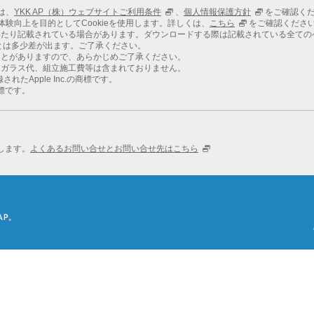
ては、
YKK AP（株）ウェブサイトご利用条件
、
個人情報保護方針
をご確認く
での体験向上を目的としてCookieを使用します。詳しくは、
こちら
をご確認くださ
わたり記載されている場合があります。ダウンロードする際は記載されている全ての
とは多少差が出ます。ご了承ください。
ことがありますので、あらかじめご了承ください。
、ガラス代、組立施工費等は含まれておりません。
れたApple Inc.の商標です。
商標です。
します。
よくあるお問い合せとお問い合せ先はこちら