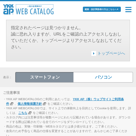
建築・設計関係者の方はこちらへ
▼
指定されたページは見つかりません。
誠に恐れ入りますが、URLをご確認の上アクセスしなおし
ていただくか、トップページよりアクセスしなおしてくだ
さい。
トップページへ
スマートフォン
パソコン
表示：
ご注意事項
・YKK AP WEBCATALOGのご利用にあたっては、
YKK AP（株）ウェブサイトご利用条
件
、
個人情報保護方針
をご確認ください。
・YKK AP WEBCATALOGでは、サイト上での体験向上を目的としてCookieを使用します。詳
しくは、
こちら
をご確認ください。
・カタログ内には注意事項等が複数ページにわたり記載されている場合があります。ダウンロ
ードする際は記載されている全てのページをダウンロードしてください。
・商品の色は、実物・印刷物・WEBカタログとは多少差が出ます。ご了承ください。
・改良のため予告なく商品の仕様を変更することがありますので、あらかじめご了承くださ
い。