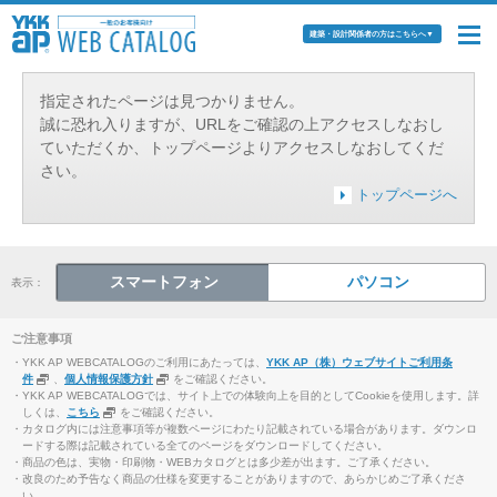
建築・設計関係者の方はこちらへ
▼
指定されたページは見つかりません。
誠に恐れ入りますが、URLをご確認の上アクセスしなおし
ていただくか、トップページよりアクセスしなおしてくだ
さい。
トップページへ
スマートフォン
パソコン
表示：
ご注意事項
・YKK AP WEBCATALOGのご利用にあたっては、
YKK AP（株）ウェブサイトご利用条
件
、
個人情報保護方針
をご確認ください。
・YKK AP WEBCATALOGでは、サイト上での体験向上を目的としてCookieを使用します。詳
しくは、
こちら
をご確認ください。
・カタログ内には注意事項等が複数ページにわたり記載されている場合があります。ダウンロ
ードする際は記載されている全てのページをダウンロードしてください。
・商品の色は、実物・印刷物・WEBカタログとは多少差が出ます。ご了承ください。
・改良のため予告なく商品の仕様を変更することがありますので、あらかじめご了承くださ
い。