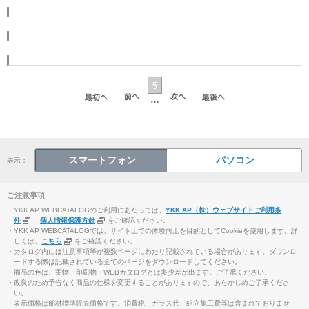
5
…
スマートフォン
パソコン
表示：
ご注意事項
・YKK AP WEBCATALOGのご利用にあたっては、
YKK AP（株）ウェブサイトご利用条
件
、
個人情報保護方針
をご確認ください。
・YKK AP WEBCATALOGでは、サイト上での体験向上を目的としてCookieを使用します。詳
しくは、
こちら
をご確認ください。
・カタログ内には注意事項等が複数ページにわたり記載されている場合があります。ダウンロ
ードする際は記載されている全てのページをダウンロードしてください。
・商品の色は、実物・印刷物・WEBカタログとは多少差が出ます。ご了承ください。
・改良のため予告なく商品の仕様を変更することがありますので、あらかじめご了承くださ
い。
・表示価格は部材標準販売価格です。消費税、ガラス代、組立施工費等は含まれておりませ