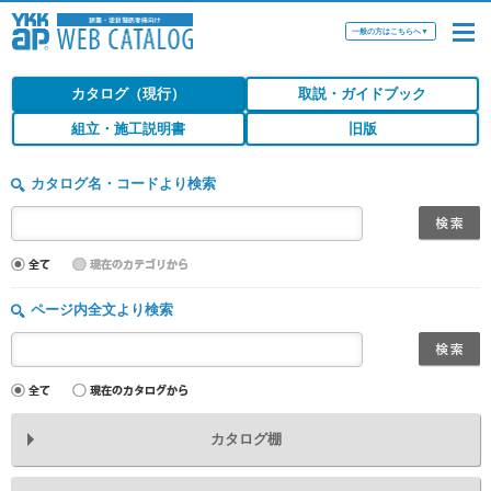
一般の方はこちらへ
▼
カタログ（現行）
取説・ガイドブック
組立・施工説明書
旧版
カタログ名・コードより検索
ページ内全文より検索
カタログ棚