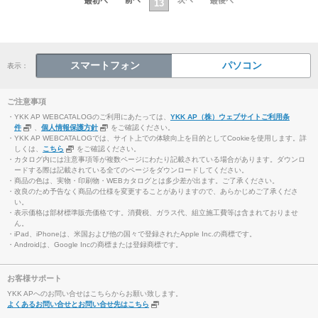
13
スマートフォン
パソコン
表示：
ご注意事項
・YKK AP WEBCATALOGのご利用にあたっては、
YKK AP（株）ウェブサイトご利用条
件
、
個人情報保護方針
をご確認ください。
・YKK AP WEBCATALOGでは、サイト上での体験向上を目的としてCookieを使用します。詳
しくは、
こちら
をご確認ください。
・カタログ内には注意事項等が複数ページにわたり記載されている場合があります。ダウンロ
ードする際は記載されている全てのページをダウンロードしてください。
・商品の色は、実物・印刷物・WEBカタログとは多少差が出ます。ご了承ください。
・改良のため予告なく商品の仕様を変更することがありますので、あらかじめご了承くださ
い。
・表示価格は部材標準販売価格です。消費税、ガラス代、組立施工費等は含まれておりませ
ん。
・iPad、iPhoneは、米国および他の国々で登録されたApple Inc.の商標です。
・Androidは、Google Incの商標または登録商標です。
お客様サポート
YKK APへのお問い合せはこちらからお願い致します。
よくあるお問い合せとお問い合せ先はこちら