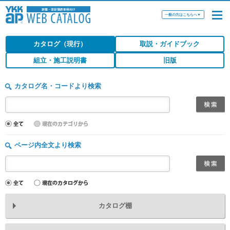
一般の方はこちらへ
▼
カタログ（現行）
取説・ガイドブック
組立・施工説明書
旧版
カタログ名・コードより検索
ページ内全文より検索
カタログ棚