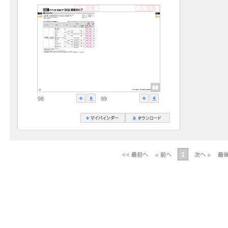
98
99
1