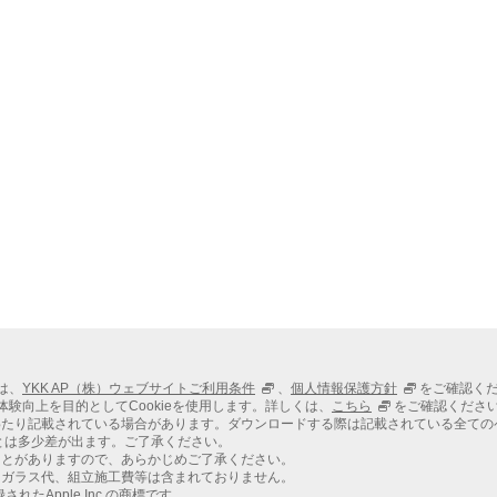
ては、
YKK AP（株）ウェブサイトご利用条件
、
個人情報保護方針
をご確認く
での体験向上を目的としてCookieを使用します。詳しくは、
こちら
をご確認くださ
わたり記載されている場合があります。ダウンロードする際は記載されている全ての
とは多少差が出ます。ご了承ください。
ことがありますので、あらかじめご了承ください。
、ガラス代、組立施工費等は含まれておりません。
れたApple Inc.の商標です。