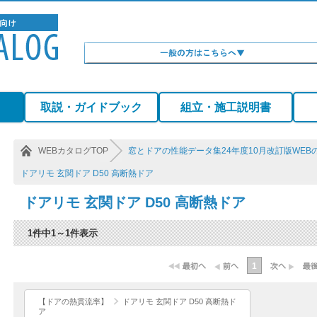
）
取説・ガイドブック
組立・施工説明書
WEBカタログTOP
窓とドアの性能データ集24年度10月改訂版WEB
ドアリモ 玄関ドア D50 高断熱ドア
ドアリモ 玄関ドア D50 高断熱ドア
1件中1～1件表示
1
【ドアの熱貫流率】
ドアリモ 玄関ドア D50 高断熱ド
ア