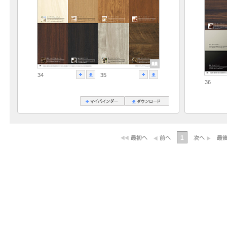
34
35
36
1