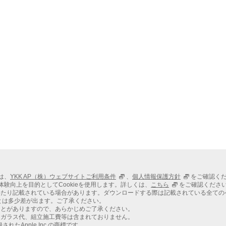
ては、
YKK AP（株）ウェブサイトご利用条件
、
個人情報保護方針
をご確認く
での体験向上を目的としてCookieを使用します。詳しくは、
こちら
をご確認くださ
わたり記載されている場合があります。ダウンロードする際は記載されている全ての
とは多少差が出ます。ご了承ください。
ことがありますので、あらかじめご了承ください。
、ガラス代、組立施工費等は含まれておりません。
れたApple Inc.の商標です。