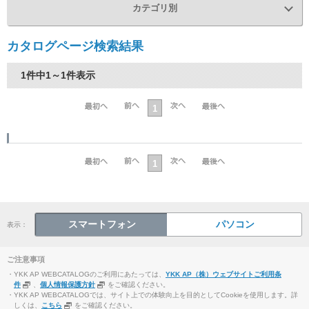
カテゴリ別
カタログページ検索結果
1件中1～1件表示
1
1
スマートフォン
パソコン
表示：
ご注意事項
・YKK AP WEBCATALOGのご利用にあたっては、
YKK AP（株）ウェブサイトご利用条
件
、
個人情報保護方針
をご確認ください。
・YKK AP WEBCATALOGでは、サイト上での体験向上を目的としてCookieを使用します。詳
しくは、
こちら
をご確認ください。