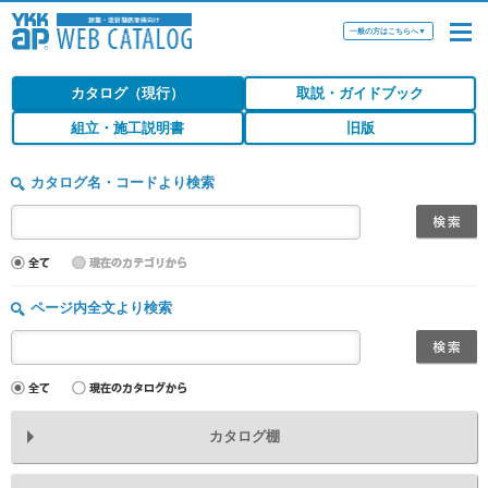
一般の方はこちらへ
▼
カタログ（現行）
取説・ガイドブック
組立・施工説明書
旧版
カタログ名・コードより検索
ページ内全文より検索
カタログ棚