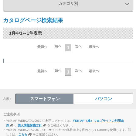
カテゴリ別
カタログページ検索結果
1件中1～1件表示
1
1
スマートフォン
パソコン
表示：
ご注意事項
・YKK AP WEBCATALOGのご利用にあたっては、
YKK AP（株）ウェブサイトご利用条
件
、
個人情報保護方針
をご確認ください。
・YKK AP WEBCATALOGでは、サイト上での体験向上を目的としてCookieを使用します。詳
しくは、
こちら
をご確認ください。