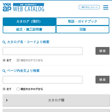
一般の方はこちらへ
▼
カタログ（現行）
取説・ガイドブック
組立・施工説明書
旧版
カタログ名・コードより検索
ページ内全文より検索
カタログ棚