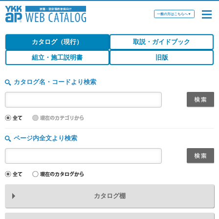
一般の方はこちらへ
▼
カタログ（現行）
取説・ガイドブック
組立・施工説明書
旧版
カタログ名・コードより検索
ページ内全文より検索
カタログ棚