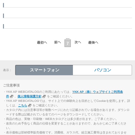
…
7
スマートフォン
パソコン
表示：
ご注意事項
・YKK AP WEBCATALOGのご利用にあたっては、
YKK AP（株）ウェブサイトご利用条
件
、
個人情報保護方針
をご確認ください。
・YKK AP WEBCATALOGでは、サイト上での体験向上を目的としてCookieを使用します。詳
しくは、
こちら
をご確認ください。
・カタログ内には注意事項等が複数ページにわたり記載されている場合があります。ダウンロ
ードする際は記載されている全てのページをダウンロードしてください。
・商品の色は、実物・印刷物・WEBカタログとは多少差が出ます。ご了承ください。
・改良のため予告なく商品の仕様を変更することがありますので、あらかじめご了承くださ
い。
・表示価格は部材標準販売価格です。消費税、ガラス代、組立施工費等は含まれておりませ