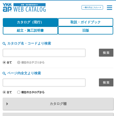
一般の方はこちらへ
▼
カタログ（現行）
取説・ガイドブック
組立・施工説明書
旧版
カタログ名・コードより検索
ページ内全文より検索
カタログ棚