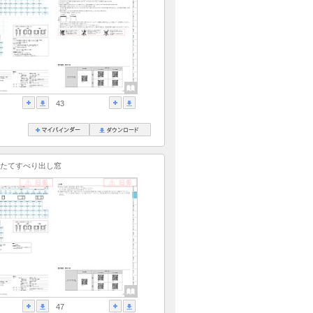
43
たてすべり出し窓
47