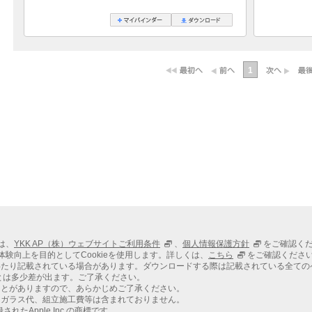
1
ては、
YKK AP（株）ウェブサイトご利用条件
、
個人情報保護方針
をご確認く
での体験向上を目的としてCookieを使用します。詳しくは、
こちら
をご確認くださ
わたり記載されている場合があります。ダウンロードする際は記載されている全ての
とは多少差が出ます。ご了承ください。
ことがありますので、あらかじめご了承ください。
、ガラス代、組立施工費等は含まれておりません。
れたApple Inc.の商標です。