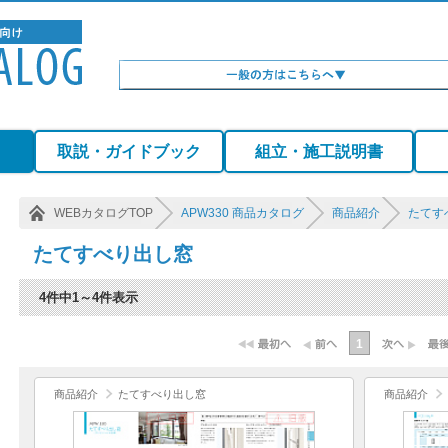
）
取説・ガイドブック
組立・施工説明書
WEBカタログTOP
APW330 商品カタログ
商品紹介
たてす
たてすべり出し窓
4件中1～4件表示
1
商品紹介
たてすべり出し窓
商品紹介