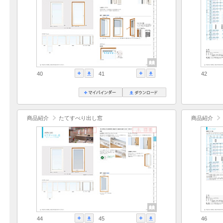
40
41
42
商品紹介
たてすべり出し窓
商品紹介
44
45
46