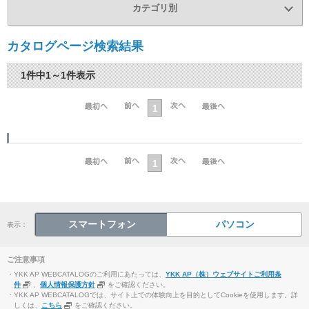
カテゴリ別
カタログページ検索結果
1件中1～1件表示
1
1
スマートフォン
パソコン
表示：
ご注意事項
・YKK AP WEBCATALOGのご利用にあたっては、
YKK AP（株）ウェブサイトご利用条
件
、
個人情報保護方針
をご確認ください。
・YKK AP WEBCATALOGでは、サイト上での体験向上を目的としてCookieを使用します。詳
しくは、
こちら
をご確認ください。