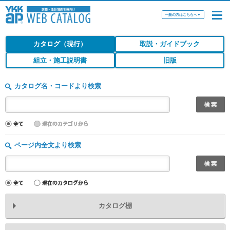
一般の方はこちらへ
▼
カタログ（現行）
取説・ガイドブック
組立・施工説明書
旧版
カタログ名・コードより検索
ページ内全文より検索
カタログ棚