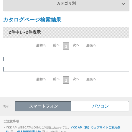
カテゴリ別
カタログページ検索結果
2件中1～2件表示
1
1
スマートフォン
パソコン
表示：
ご注意事項
・YKK AP WEBCATALOGのご利用にあたっては、
YKK AP（株）ウェブサイトご利用条
件
、
個人情報保護方針
をご確認ください。