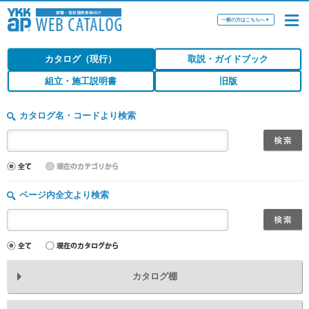
一般の方はこちらへ
▼
カタログ（現行）
取説・ガイドブック
組立・施工説明書
旧版
カタログ名・コードより検索
ページ内全文より検索
カタログ棚