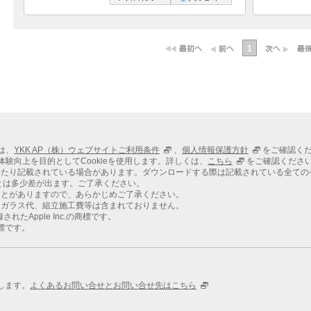
1
ては、
YKK AP（株）ウェブサイトご利用条件
、
個人情報保護方針
をご確認く
での体験向上を目的としてCookieを使用します。詳しくは、
こちら
をご確認くださ
わたり記載されている場合があります。ダウンロードする際は記載されている全ての
とは多少差が出ます。ご了承ください。
ことがありますので、あらかじめご了承ください。
、ガラス代、組立施工費等は含まれておりません。
れたApple Inc.の商標です。
商標です。
します。
よくあるお問い合せとお問い合せ先はこちら