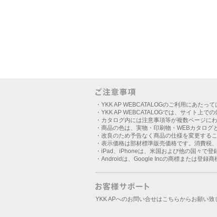
・YKK AP WEBCATALOGのご利用にあたっ
・YKK AP WEBCATALOGでは、サイト上
・カタログ内には注意事項等が複数ページに
・商品の色は、実物・印刷物・WEBカタログ
・改良のため予告なく商品の仕様を変更する
・表示価格は部材標準販売価格です。消費税
・iPad、iPhoneは、米国および他の国々で登録さ
・Androidは、Google Incの商標または登録
YKK APへのお問い合せはこちらからお願い致