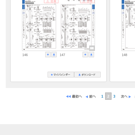
146
147
148
1
2
3