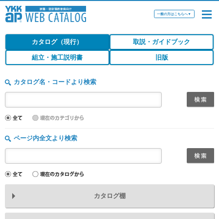
一般の方はこちらへ
▼
カタログ（現行）
取説・ガイドブック
組立・施工説明書
旧版
カタログ名・コードより検索
ページ内全文より検索
カタログ棚