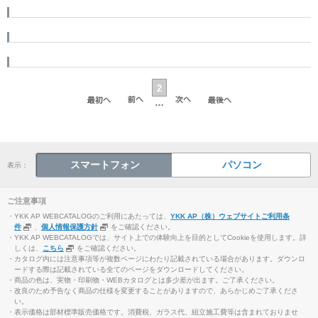
2
…
スマートフォン
パソコン
表示：
ご注意事項
・YKK AP WEBCATALOGのご利用にあたっては、
YKK AP（株）ウェブサイトご利用条
件
、
個人情報保護方針
をご確認ください。
・YKK AP WEBCATALOGでは、サイト上での体験向上を目的としてCookieを使用します。詳
しくは、
こちら
をご確認ください。
・カタログ内には注意事項等が複数ページにわたり記載されている場合があります。ダウンロ
ードする際は記載されている全てのページをダウンロードしてください。
・商品の色は、実物・印刷物・WEBカタログとは多少差が出ます。ご了承ください。
・改良のため予告なく商品の仕様を変更することがありますので、あらかじめご了承くださ
い。
・表示価格は部材標準販売価格です。消費税、ガラス代、組立施工費等は含まれておりませ