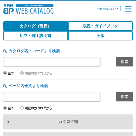
一般の方はこちらへ
▼
カタログ（現行）
取説・ガイドブック
組立・施工説明書
旧版
カタログ名・コードより検索
ページ内全文より検索
カタログ棚