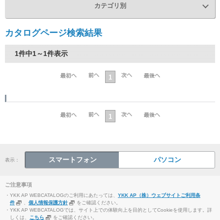
カテゴリ別
カタログページ検索結果
1件中1～1件表示
1
1
スマートフォン
パソコン
表示：
ご注意事項
・YKK AP WEBCATALOGのご利用にあたっては、
YKK AP（株）ウェブサイトご利用条
件
、
個人情報保護方針
をご確認ください。
・YKK AP WEBCATALOGでは、サイト上での体験向上を目的としてCookieを使用します。詳
しくは、
こちら
をご確認ください。