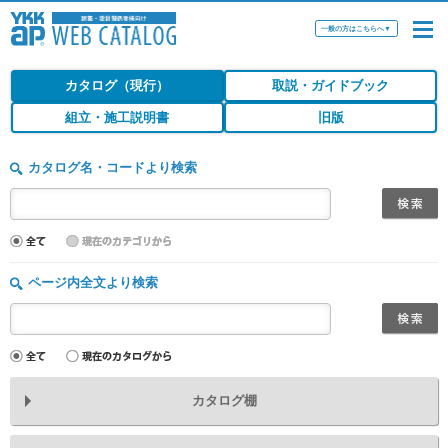
一般の方はこちらへ
▼
カタログ（現行）
取説・ガイドブック
組立・施工説明書
旧版
カタログ名・コードより検索
ページ内全文より検索
カタログ棚