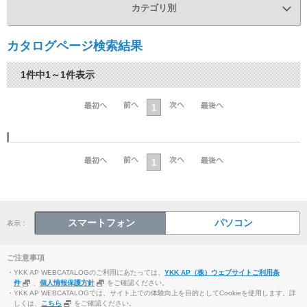
カテゴリ別
カタログページ検索結果
1件中1～1件表示
1
1
スマートフォン
パソコン
表示：
ご注意事項
・YKK AP WEBCATALOGのご利用にあたっては、
YKK AP（株）ウェブサイトご利用条
件
、
個人情報保護方針
をご確認ください。
・YKK AP WEBCATALOGでは、サイト上での体験向上を目的としてCookieを使用します。詳
しくは、
こちら
をご確認ください。