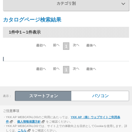
カテゴリ別
カタログページ検索結果
1件中1～1件表示
1
1
スマートフォン
パソコン
表示：
ご注意事項
・YKK AP WEBCATALOGのご利用にあたっては、
YKK AP（株）ウェブサイトご利用条
件
、
個人情報保護方針
をご確認ください。
・YKK AP WEBCATALOGでは、サイト上での体験向上を目的としてCookieを使用します。詳
しくは、
こちら
をご確認ください。