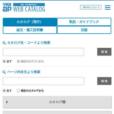
一般の方はこちらへ
▼
カタログ（現行）
取説・ガイドブック
組立・施工説明書
旧版
カタログ名・コードより検索
ページ内全文より検索
カタログ棚