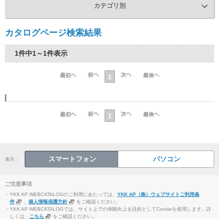
カテゴリ別
カタログページ検索結果
1件中1～1件表示
1
1
スマートフォン
パソコン
表示：
ご注意事項
・YKK AP WEBCATALOGのご利用にあたっては、
YKK AP（株）ウェブサイトご利用条
件
、
個人情報保護方針
をご確認ください。
・YKK AP WEBCATALOGでは、サイト上での体験向上を目的としてCookieを使用します。詳
しくは、
こちら
をご確認ください。