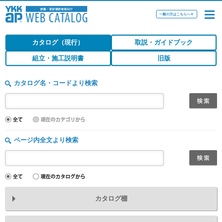
一般の方はこちらへ
▼
カタログ（現行）
取説・ガイドブック
組立・施工説明書
旧版
カタログ名・コードより検索
ページ内全文より検索
カタログ棚