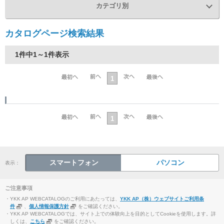
カテゴリ別
カタログページ検索結果
1件中1～1件表示
1
1
スマートフォン
パソコン
表示：
ご注意事項
・YKK AP WEBCATALOGのご利用にあたっては、
YKK AP（株）ウェブサイトご利用条
件
、
個人情報保護方針
をご確認ください。
・YKK AP WEBCATALOGでは、サイト上での体験向上を目的としてCookieを使用します。詳
しくは、
こちら
をご確認ください。