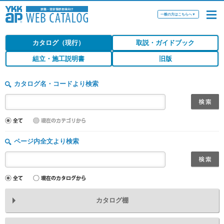
一般の方はこちらへ
▼
カタログ（現行）
取説・ガイドブック
組立・施工説明書
旧版
カタログ名・コードより検索
ページ内全文より検索
カタログ棚