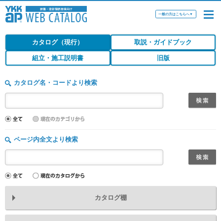
一般の方はこちらへ
▼
カタログ（現行）
取説・ガイドブック
組立・施工説明書
旧版
カタログ名・コードより検索
ページ内全文より検索
カタログ棚