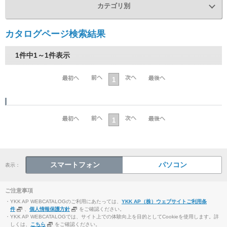
カテゴリ別
カタログページ検索結果
1件中1～1件表示
1
1
スマートフォン
パソコン
表示：
ご注意事項
・YKK AP WEBCATALOGのご利用にあたっては、
YKK AP（株）ウェブサイトご利用条
件
、
個人情報保護方針
をご確認ください。
・YKK AP WEBCATALOGでは、サイト上での体験向上を目的としてCookieを使用します。詳
しくは、
こちら
をご確認ください。