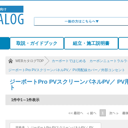
）
取説・ガイドブック
組立・施工説明書
WEBカタログTOP
カーポートではじめる カーボンニュートラルラ
ジーポートPro PVスクリーンパネルPV／ PV用配線カバー／外部コンセント
ジーポートPro PVスクリーンパネルPV／ 
ト
1件中1～1件表示
1
規格表
ジーポートPro PVスクリーンパネルPV／ PV