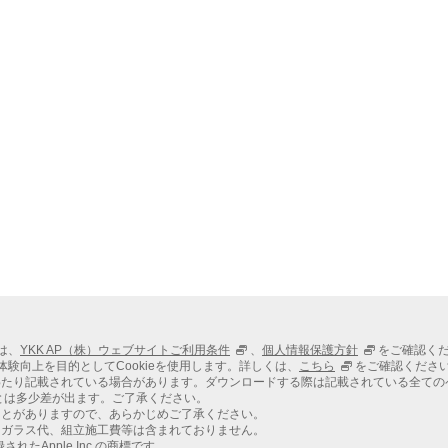
ては、
YKK AP（株）ウェブサイトご利用条件
、
個人情報保護方針
をご確認く
での体験向上を目的としてCookieを使用します。詳しくは、
こちら
をご確認くださ
わたり記載されている場合があります。ダウンロードする際は記載されている全ての
とは多少差が出ます。ご了承ください。
ことがありますので、あらかじめご了承ください。
、ガラス代、組立施工費等は含まれておりません。
れたApple Inc.の商標です。