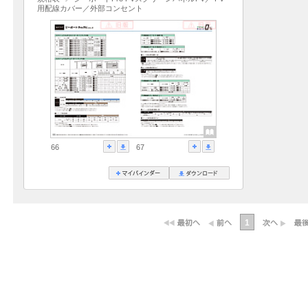
用配線カバー／外部コンセント
66
67
1