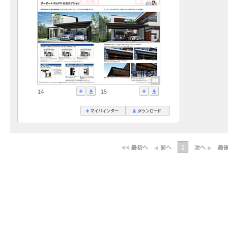
14
15
1