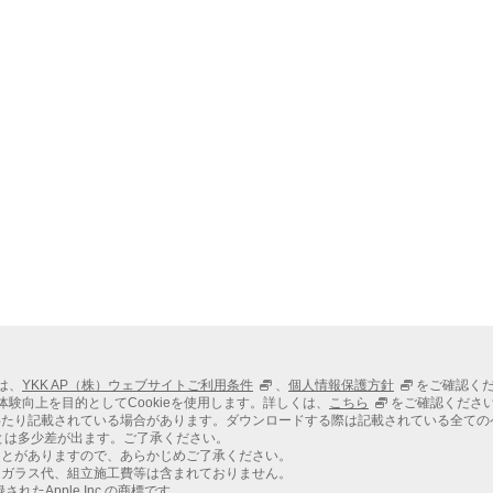
ては、
YKK AP（株）ウェブサイトご利用条件
、
個人情報保護方針
をご確認く
での体験向上を目的としてCookieを使用します。詳しくは、
こちら
をご確認くださ
わたり記載されている場合があります。ダウンロードする際は記載されている全ての
とは多少差が出ます。ご了承ください。
ことがありますので、あらかじめご了承ください。
、ガラス代、組立施工費等は含まれておりません。
れたApple Inc.の商標です。