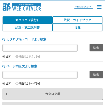
一般の方はこちらへ
▼
カタログ（現行）
取説・ガイドブック
組立・施工説明書
旧版
カタログ名・コードより検索
ページ内全文より検索
カタログ棚