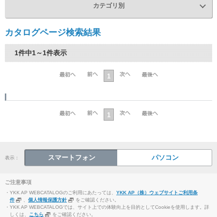
カテゴリ別
カタログページ検索結果
1件中1～1件表示
1
1
スマートフォン
パソコン
表示：
ご注意事項
・YKK AP WEBCATALOGのご利用にあたっては、
YKK AP（株）ウェブサイトご利用条
件
、
個人情報保護方針
をご確認ください。
・YKK AP WEBCATALOGでは、サイト上での体験向上を目的としてCookieを使用します。詳
しくは、
こちら
をご確認ください。