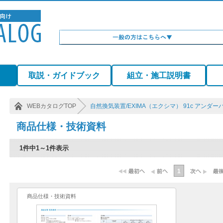
）
取説・ガイドブック
組立・施工説明書
WEBカタログTOP
自然換気装置/EXIMA（エクシマ） 91c アンダー
商品仕様・技術資料
1件中1～1件表示
1
商品仕様・技術資料