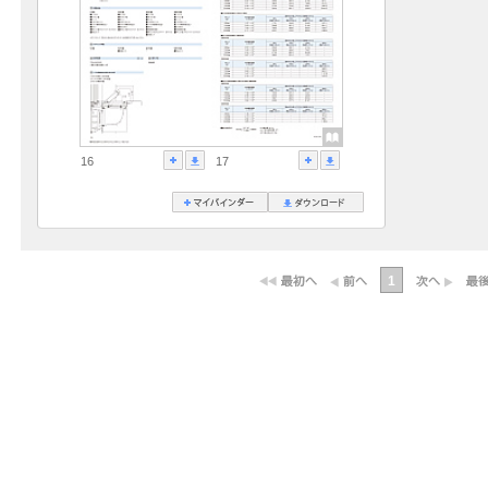
16
17
1