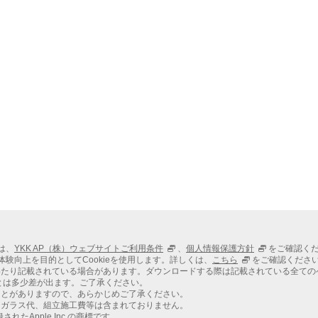
ては、
YKK AP（株）ウェブサイトご利用条件
、
個人情報保護方針
をご確認く
での体験向上を目的としてCookieを使用します。詳しくは、
こちら
をご確認くださ
わたり記載されている場合があります。ダウンロードする際は記載されている全ての
とは多少差が出ます。ご了承ください。
ことがありますので、あらかじめご了承ください。
、ガラス代、組立施工費等は含まれておりません。
れたApple Inc.の商標です。