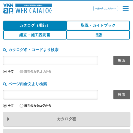
一般の方はこちらへ
▼
カタログ（現行）
取説・ガイドブック
組立・施工説明書
旧版
カタログ名・コードより検索
ページ内全文より検索
カタログ棚