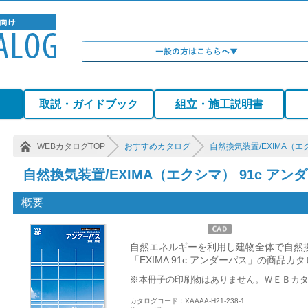
）
取説・ガイドブック
組立・施工説明書
WEBカタログTOP
おすすめカタログ
自然換気装置/EXIMA（エ
自然換気装置/EXIMA（エクシマ） 91c アン
概要
自然エネルギーを利用し建物全体で自然
「EXIMA 91c アンダーパス」の商品カ
※本冊子の印刷物はありません。ＷＥＢカ
カタログコード：XAAAA-H21-238-1