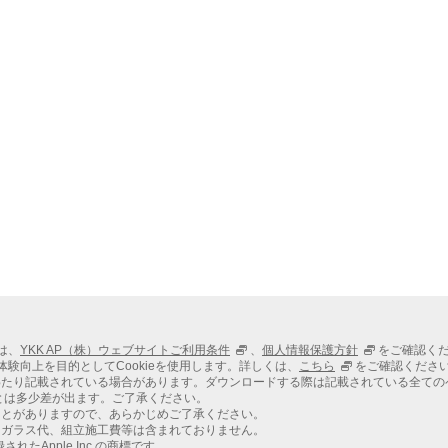
調和する意匠
快適で安心な換気
室内への雨水浸入を抑制
室内への強風・突風を抑制
施工例
商品仕様・技術資料
納まり参考図
お得意様へのお願い
白紙
裏表紙
ては、
YKK AP（株）ウェブサイトご利用条件
、
個人情報保護方針
をご確認く
での体験向上を目的としてCookieを使用します。詳しくは、
こちら
をご確認くださ
わたり記載されている場合があります。ダウンロードする際は記載されている全ての
とは多少差が出ます。ご了承ください。
ことがありますので、あらかじめご了承ください。
、ガラス代、組立施工費等は含まれておりません。
れたApple Inc.の商標です。