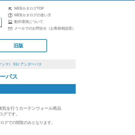
WEBカタログTOP
WEBカタログの使い方
動作環境について
メールでのお問合せ（お客様相談室）
旧版
クシマ） 91c アンダーパス
ダーパス
換気を行うカーテンウォール商品
タログです。
タログでの閲覧のみとなります。