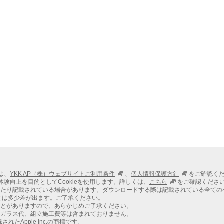
もくじ
安全上のご注意
お手入れ時の注意事項
お手入れ方法
知っていただきたい現象
第2章 使い方・お手入れ
2-1 使い方・お手入れ 窓
2-2 使い方・お手入れ 網戸
2-3 使い方・お手入れ ドア・戸
2-4 使い方・お手入れ その他の商品
第3章 困った時には
ては、
YKK AP（株）ウェブサイトご利用条件
、
個人情報保護方針
をご確認く
もくじ
での体験向上を目的としてCookieを使用します。詳しくは、
こちら
をご確認くださ
わたり記載されている場合があります。ダウンロードする際は記載されている全ての
困った時には
とは多少差が出ます。ご了承ください。
ことがありますので、あらかじめご了承ください。
第4章 保証について
、ガラス代、組立施工費等は含まれておりません。
れたApple Inc.の商標です。
もくじ