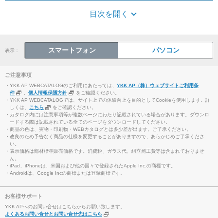
目次を開く
スマートフォン
パソコン
表示：
ご注意事項
・YKK AP WEBCATALOGのご利用にあたっては、
YKK AP（株）ウェブサイトご利用条
件
、
個人情報保護方針
をご確認ください。
・YKK AP WEBCATALOGでは、サイト上での体験向上を目的としてCookieを使用します。詳
しくは、
こちら
をご確認ください。
・カタログ内には注意事項等が複数ページにわたり記載されている場合があります。ダウンロ
ードする際は記載されている全てのページをダウンロードしてください。
・商品の色は、実物・印刷物・WEBカタログとは多少差が出ます。ご了承ください。
・改良のため予告なく商品の仕様を変更することがありますので、あらかじめご了承くださ
い。
・表示価格は部材標準販売価格です。消費税、ガラス代、組立施工費等は含まれておりませ
ん。
・iPad、iPhoneは、米国および他の国々で登録されたApple Inc.の商標です。
・Androidは、Google Incの商標または登録商標です。
お客様サポート
YKK APへのお問い合せはこちらからお願い致します。
よくあるお問い合せとお問い合せ先はこちら