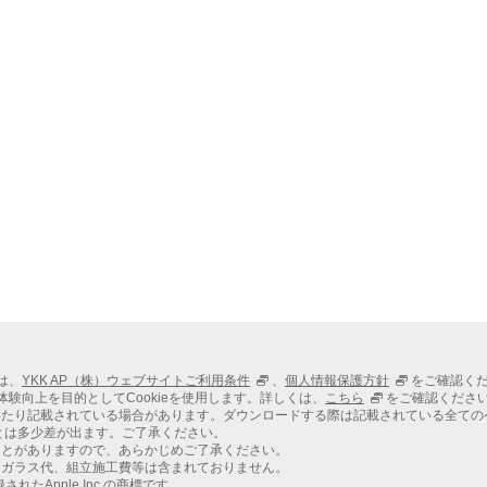
冷暖房費のランニングコスト
商品紹介
新商品・おすすめの商品
樹脂素材（塩ビ（PVC）+アクリル積
層）
ラインアップ
カラーバリエーション
枠バリエーション
ガラス
片上げ下げ窓
たてすべり出し窓
すべり出し窓
ては、
YKK AP（株）ウェブサイトご利用条件
、
個人情報保護方針
をご確認く
高所用すべり出し窓
での体験向上を目的としてCookieを使用します。詳しくは、
こちら
をご確認くださ
わたり記載されている場合があります。ダウンロードする際は記載されている全ての
FIX窓／FIX窓 スリムフレーム
とは多少差が出ます。ご了承ください。
ことがありますので、あらかじめご了承ください。
ジョイント窓
、ガラス代、組立施工費等は含まれておりません。
れたApple Inc.の商標です。