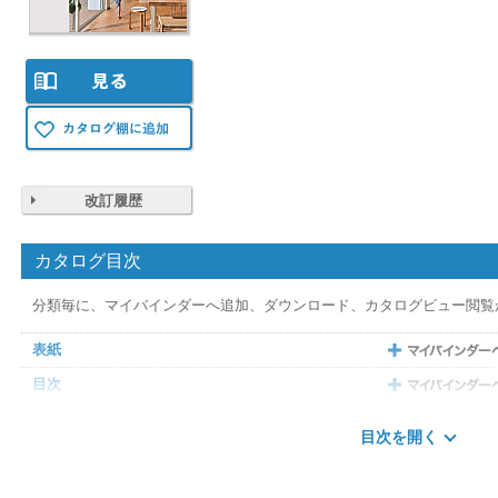
改訂履歴
カタログ目次
分類毎に、マイバインダーへ追加、ダウンロード、カタログビュー閲覧
表紙
目次
断熱等級５・６・７について
目次を開く
日本の住まい3つの不満
快適な“いごこち” 暖／快／涼