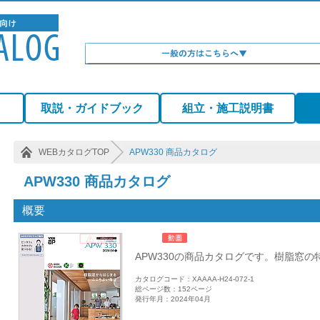
）
取説・ガイドブック
組立・施工説明書
WEBカタログTOP
APW330 商品カタログ
APW330 商品カタログ
概要
APW330の商品カタログです。樹脂窓
カタログコード：XAAAA-H24-072-1
総ページ数：152ページ
発行年月：2024年04月