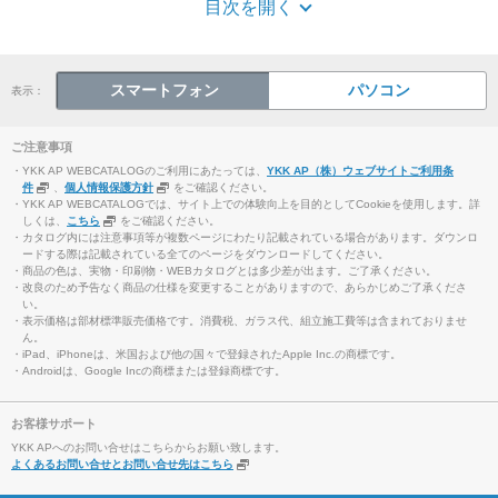
目次を開く
スマートフォン
パソコン
表示：
ご注意事項
・YKK AP WEBCATALOGのご利用にあたっては、
YKK AP（株）ウェブサイトご利用条
件
、
個人情報保護方針
をご確認ください。
・YKK AP WEBCATALOGでは、サイト上での体験向上を目的としてCookieを使用します。詳
しくは、
こちら
をご確認ください。
・カタログ内には注意事項等が複数ページにわたり記載されている場合があります。ダウンロ
ードする際は記載されている全てのページをダウンロードしてください。
・商品の色は、実物・印刷物・WEBカタログとは多少差が出ます。ご了承ください。
・改良のため予告なく商品の仕様を変更することがありますので、あらかじめご了承くださ
い。
・表示価格は部材標準販売価格です。消費税、ガラス代、組立施工費等は含まれておりませ
ん。
・iPad、iPhoneは、米国および他の国々で登録されたApple Inc.の商標です。
・Androidは、Google Incの商標または登録商標です。
お客様サポート
YKK APへのお問い合せはこちらからお願い致します。
よくあるお問い合せとお問い合せ先はこちら