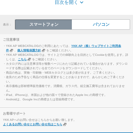
目次を開く
スマートフォン
パソコン
表示：
ご注意事項
・YKK AP WEBCATALOGのご利用にあたっては、
YKK AP（株）ウェブサイトご利用条
件
、
個人情報保護方針
をご確認ください。
・YKK AP WEBCATALOGでは、サイト上での体験向上を目的としてCookieを使用します。詳
しくは、
こちら
をご確認ください。
・カタログ内には注意事項等が複数ページにわたり記載されている場合があります。ダウンロ
ードする際は記載されている全てのページをダウンロードしてください。
・商品の色は、実物・印刷物・WEBカタログとは多少差が出ます。ご了承ください。
・改良のため予告なく商品の仕様を変更することがありますので、あらかじめご了承くださ
い。
・表示価格は部材標準販売価格です。消費税、ガラス代、組立施工費等は含まれておりませ
ん。
・iPad、iPhoneは、米国および他の国々で登録されたApple Inc.の商標です。
・Androidは、Google Incの商標または登録商標です。
お客様サポート
YKK APへのお問い合せはこちらからお願い致します。
よくあるお問い合せとお問い合せ先はこちら